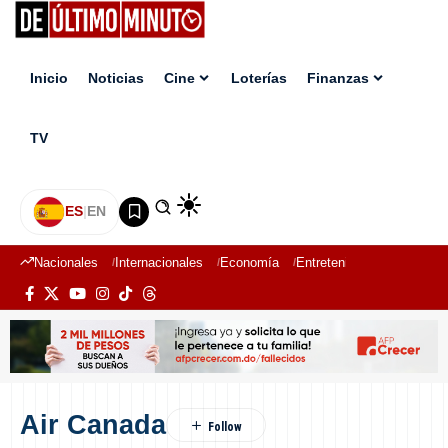
Inicio
Noticias
Cine
Loterías
Finanzas
TV
ES
|
EN
Nacionales
Internacionales
Economía
Entretenimiento
Deport
Air Canada