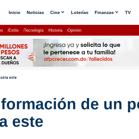
Inicio
Noticias
Cine
Loterías
Finanzas
TV
es
Estilo
Tecnología
Historia
Opinión
costa este
 formación de un p
ta este