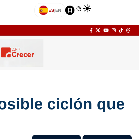
ES
|
EN
osible ciclón que