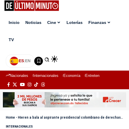
Inicio
Noticias
Cine
Loterías
Finanzas
TV
ES
|
EN
Nacionales
Internacionales
Economía
Entretenimiento
Deport
Home
-
Hieren a bala al aspirante presidencial colombiano de derechas Miguel Uribe Turbay
INTERNACIONALES