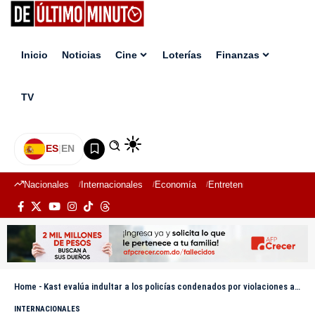
Inicio
Noticias
Cine
Loterías
Finanzas
TV
ES
|
EN
Nacionales
Internacionales
Economía
Entretenimiento
Deport
Home
-
Kast evalúa indultar a los policías condenados por violaciones a los derechos humanos en el estallido social
INTERNACIONALES