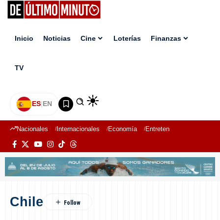
Inicio
Noticias
Cine
Loterías
Finanzas
TV
ES
|
EN
Nacionales
Internacionales
Economía
Entretenimiento
Deport
Chile