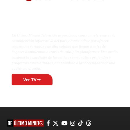
De Último Minuto TV
De Último Minuto Televisión se posiciona como un referente en la
comunicación informativa del país, destacándose por ofrecer
contenidos variados y de alta calidad que llegan a miles de
hogares dominicanos a través de múltiples plataformas. Este medio
combina la inmediatez de las noticias con análisis profundos y
programas especializados, adaptándose a las necesidades de una
audiencia diversa.
Ver TV