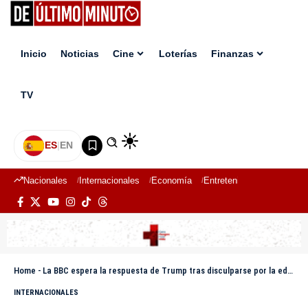
Inicio
Noticias
Cine
Loterías
Finanzas
TV
ES
|
EN
Nacionales
Internacionales
Economía
Entretenimiento
Deport
Home
-
La BBC espera la respuesta de Trump tras disculparse por la edición de un discurso
INTERNACIONALES