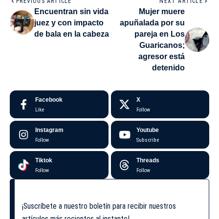
PREVIOUS ARTICLE
NEXT ARTICLE
Encuentran sin vida
Mujer muere
juez y con impacto
apuñalada por su
de bala en la cabeza
pareja en Los
Guaricanos;
agresor está
detenido
Facebook
X
Like
Follow
Instagram
Youtube
Follow
Subscribe
Tiktok
Threads
Follow
Follow
¡Suscríbete a nuestro boletín para recibir nuestros
artículos más recientes al instante!