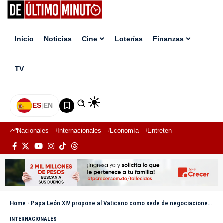
Inicio
Noticias
Cine
Loterías
Finanzas
TV
ES
|
EN
Nacionales
Internacionales
Economía
Entretenimiento
Deport
Home
-
Papa León XIV propone al Vaticano como sede de negociaciones entre Rusia y Ucrania
INTERNACIONALES