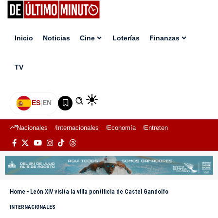
Inicio
Noticias
Cine
Loterías
Finanzas
TV
ES
|
EN
Nacionales
Internacionales
Economía
Entretenimiento
Deport
Home
-
León XIV visita la villa pontificia de Castel Gandolfo
INTERNACIONALES