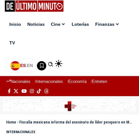
Inicio
Noticias
Cine
Loterías
Finanzas
TV
ES
|
EN
Nacionales
Internacionales
Economía
Entretenimiento
Deport
Home
-
Fiscalía mexicana informa del asesinato de líder pesquero en Mexicali
INTERNACIONALES