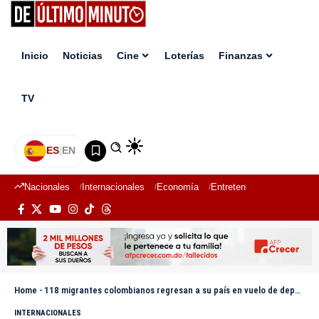
Inicio
Noticias
Cine
Loterías
Finanzas
TV
ES
|
EN
Nacionales
Internacionales
Economía
Entretenimiento
Deport
Home
-
118 migrantes colombianos regresan a su país en vuelo de deportados desde EEUU
INTERNACIONALES