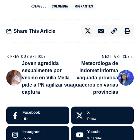
TAGGED:
COLOMBIA
MIGRANTES
Share This Article
PREVIOUS ARTICLE
NEXT ARTICLE
Joven agredida
Meteoróloga de
sexualmente por
Indomet informa
vecino en Villa Mella
vaguada provoca
pide a PN agilizar su
aguaceros en varias
captura
provincias
Facebook
X
Like
Follow
Instagram
Youtube
Follow
Subscribe