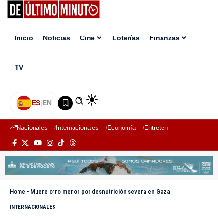
Inicio
Noticias
Cine
Loterías
Finanzas
TV
ES
|
EN
Nacionales
Internacionales
Economía
Entretenimiento
Deport
Home
-
Muere otro menor por desnutrición severa en Gaza
INTERNACIONALES