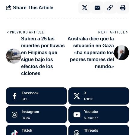
Share This Article
PREVIOUS ARTICLE
NEXT ARTICLE
Suben a 25 las
Australia dice que la
muertes por lluvias
situación en Gaza
en Filipinas que
«ha superado los
sigue bajo los
peores temores del
efectos de los
mundo»
ciclones
Facebook
X
Like
Follow
Instagram
Youtube
Follow
Subscribe
Tiktok
Threads