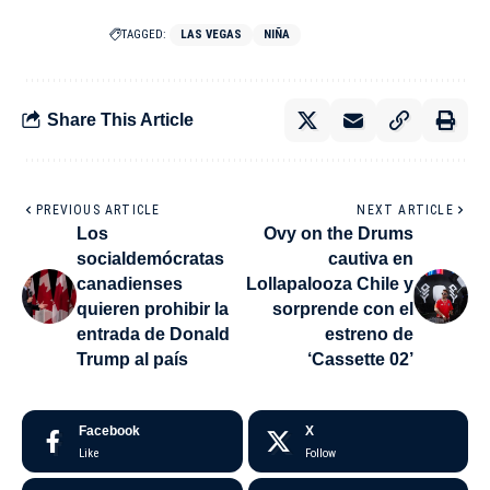
TAGGED:
LAS VEGAS
NIÑA
Share This Article
PREVIOUS ARTICLE
NEXT ARTICLE
Los
Ovy on the Drums
socialdemócratas
cautiva en
canadienses
Lollapalooza Chile y
quieren prohibir la
sorprende con el
entrada de Donald
estreno de
Trump al país
‘Cassette 02’
Facebook
X
Like
Follow