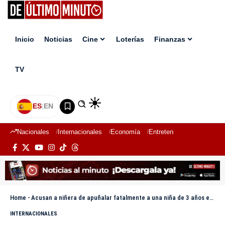
Inicio
Noticias
Cine
Loterías
Finanzas
TV
ES
|
EN
Nacionales
Internacionales
Economía
Entretenimiento
Deport
Home
-
Acusan a niñera de apuñalar fatalmente a una niña de 3 años en Las Vegas
INTERNACIONALES