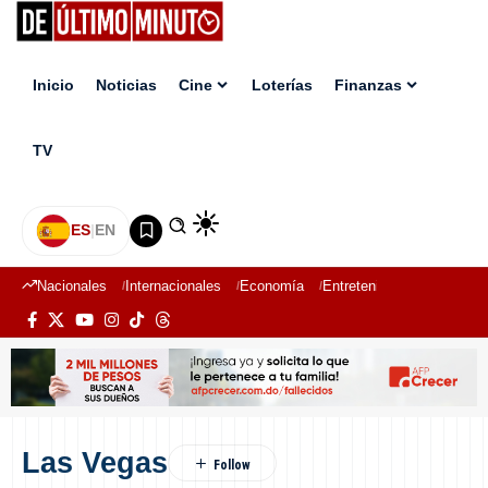
Inicio
Noticias
Cine
Loterías
Finanzas
TV
ES
|
EN
Nacionales
Internacionales
Economía
Entretenimiento
Deport
Las Vegas