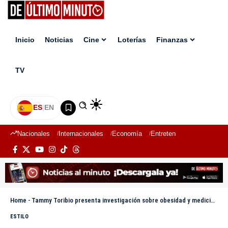
Inicio
Noticias
Cine
Loterías
Finanzas
TV
ES
|
EN
Nacionales
Internacionales
Economía
Entretenimiento
Deport
Home
-
Tammy Toribio presenta investigación sobre obesidad y medicina estética en Las Vegas
ESTILO