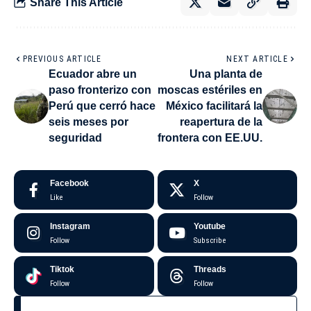
Share This Article
PREVIOUS ARTICLE
NEXT ARTICLE
Ecuador abre un
Una planta de
paso fronterizo con
moscas estériles en
Perú que cerró hace
México facilitará la
seis meses por
reapertura de la
seguridad
frontera con EE.UU.
Facebook
X
Like
Follow
Instagram
Youtube
Follow
Subscribe
Tiktok
Threads
Follow
Follow