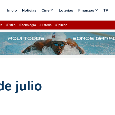
Inicio
Noticias
Cine
Loterías
Finanzas
TV
es
Estilo
Tecnología
Historia
Opinión
e julio