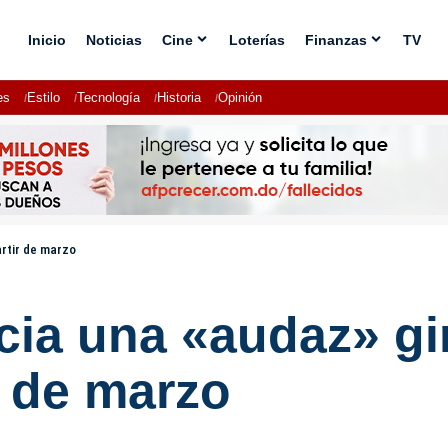
Inicio
Noticias
Cine
Loterías
Finanzas
TV
es
Estilo
Tecnología
Historia
Opinión
rtir de marzo
ia una «audaz» gi
r de marzo