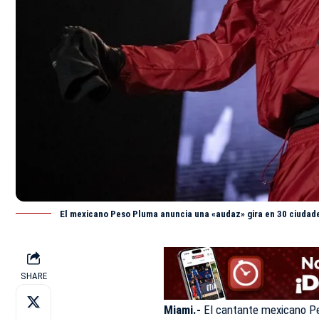
El mexicano Peso Pluma anuncia una «audaz» gira en 30 ciudade
SHARE
Miami.-
El cantante mexicano Pe