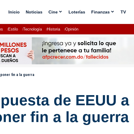
Inicio
Noticias
Cine
Loterías
Finanzas
TV
es
Estilo
Tecnología
Historia
Opinión
poner fin a la guerra
espuesta de EEUU a
ner fin a la guerra