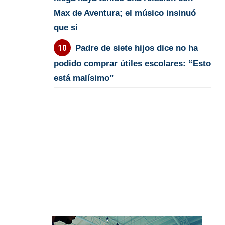
Max de Aventura; el músico insinuó
que si
Padre de siete hijos dice no ha
podido comprar útiles escolares: “Esto
está malísimo”