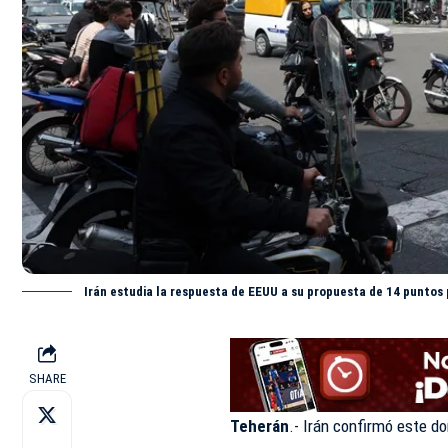
Irán estudia la respuesta de EEUU a su propuesta de 14 puntos p
SHARE
Teherán
.-
Irán
confirmó este dom