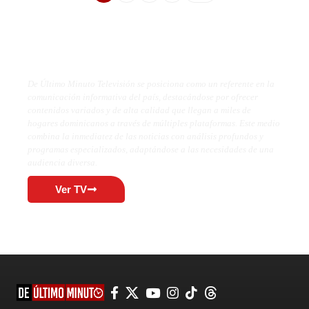
De Último Minuto TV
De Último Minuto Televisión se posiciona como un referente en la
comunicación informativa del país, destacándose por ofrecer
contenidos variados y de alta calidad que llegan a miles de
hogares dominicanos a través de múltiples plataformas. Este medio
combina la inmediatez de las noticias con análisis profundos y
programas especializados, adaptándose a las necesidades de una
audiencia diversa.
Ver TV