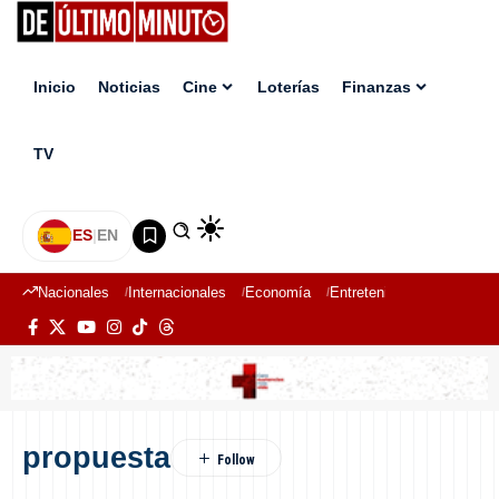
Inicio
Noticias
Cine
Loterías
Finanzas
TV
ES
|
EN
Nacionales
Internacionales
Economía
Entretenimiento
Deport
propuesta