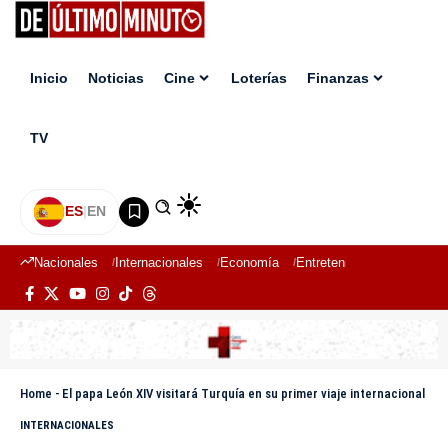
Inicio
Noticias
Cine
Loterías
Finanzas
TV
ES
|
EN
Nacionales
Internacionales
Economía
Entretenimiento
Deport
Home
-
El papa León XIV visitará Turquía en su primer viaje internacional
INTERNACIONALES