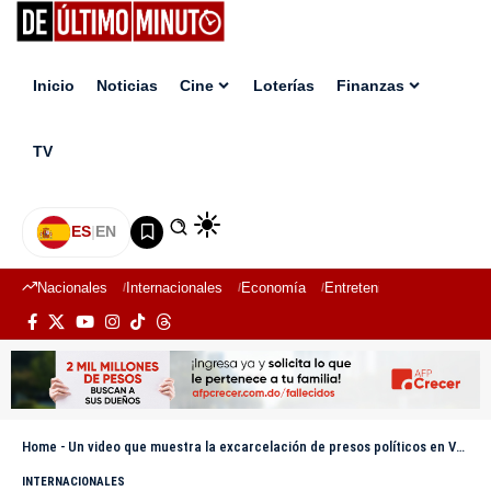
Inicio
Noticias
Cine
Loterías
Finanzas
TV
ES
|
EN
Nacionales
Internacionales
Economía
Entretenimiento
Deport
Home
-
Un video que muestra la excarcelación de presos políticos en Venezuela no es actual
INTERNACIONALES