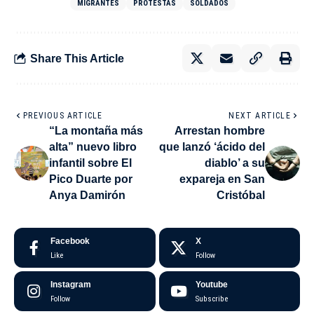
MIGRANTES
PROTESTAS
SOLDADOS
Share This Article
PREVIOUS ARTICLE
NEXT ARTICLE
“La montaña más
Arrestan hombre
alta” nuevo libro
que lanzó ‘ácido del
infantil sobre El
diablo’ a su
Pico Duarte por
expareja en San
Anya Damirón
Cristóbal
Facebook
X
Like
Follow
Instagram
Youtube
Follow
Subscribe