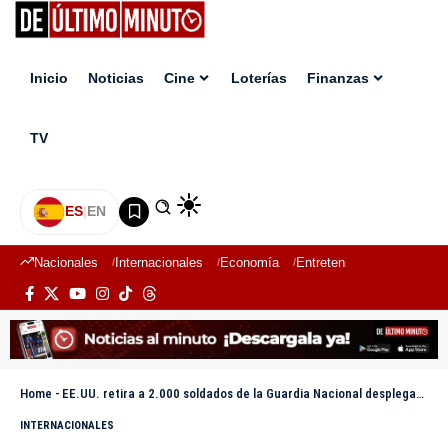
Inicio
Noticias
Cine
Loterías
Finanzas
TV
ES
|
EN
Nacionales
Internacionales
Economía
Entretenimiento
Deport
Home
-
EE.UU. retira a 2.000 soldados de la Guardia Nacional desplegados en Los Ángeles
INTERNACIONALES