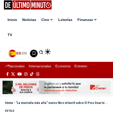
Inicio
Noticias
Cine
Loterías
Finanzas
TV
ES
|
EN
Nacionales
Internacionales
Economía
Entretenimiento
Deport
Home
-
“La montaña más alta” nuevo libro infantil sobre El Pico Duarte por Anya Damirón
ESTILO