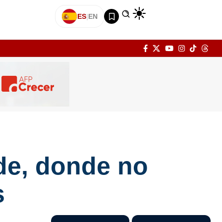
ES
|
EN
de, donde no
s