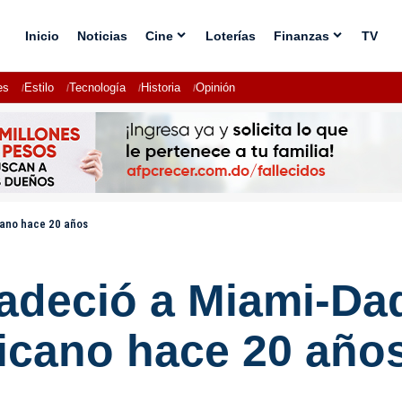
Inicio
Noticias
Cine
Loterías
Finanzas
TV
es
Estilo
Tecnología
Historia
Opinión
cano hace 20 años
adeció a Miami-Da
icano hace 20 año