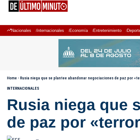
Nacionales
Internacionales
Economía
Entretenimiento
Deport
Home
-
Rusia niega que se plantee abandonar negociaciones de paz por «t
INTERNACIONALES
Rusia niega que 
de paz por «terr