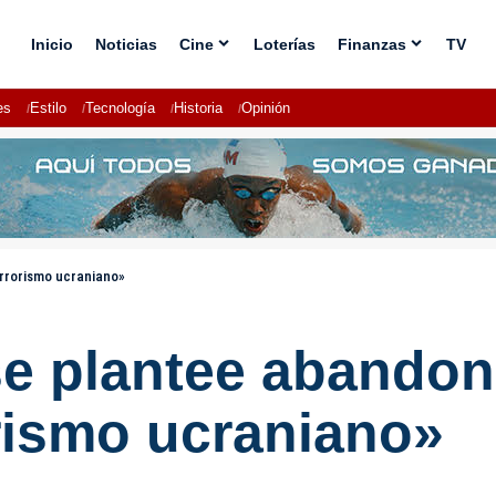
Inicio
Noticias
Cine
Loterías
Finanzas
TV
es
Estilo
Tecnología
Historia
Opinión
errorismo ucraniano»
se plantee abandon
orismo ucraniano»