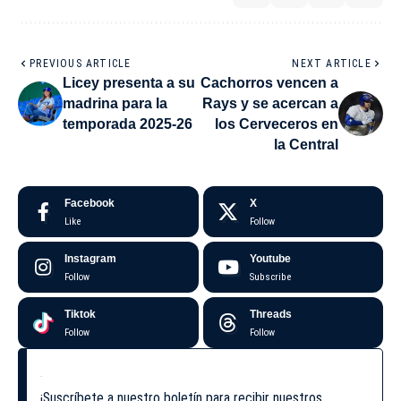
PREVIOUS ARTICLE
NEXT ARTICLE
Licey presenta a su
Cachorros vencen a
madrina para la
Rays y se acercan a
temporada 2025-26
los Cerveceros en
la Central
Facebook
X
Like
Follow
Instagram
Youtube
Follow
Subscribe
Tiktok
Threads
Follow
Follow
¡Suscríbete a nuestro boletín para recibir nuestros