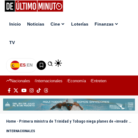
Inicio
Noticias
Cine
Loterías
Finanzas
TV
ES
|
EN
Nacionales
Internacionales
Economía
Entretenimiento
Deport
Home
-
Primera ministra de Trinidad y Tobago niega planes de «invadir Venezuela» con EE.UU.
INTERNACIONALES