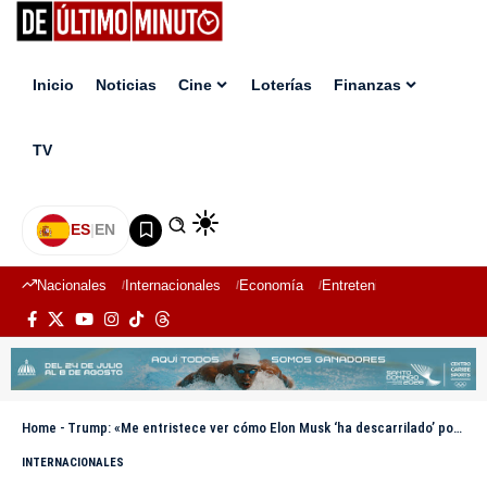
Inicio
Noticias
Cine
Loterías
Finanzas
TV
ES
|
EN
Nacionales
Internacionales
Economía
Entretenimiento
Deport
Home
-
Trump: «Me entristece ver cómo Elon Musk ‘ha descarrilado’ por completo»
INTERNACIONALES