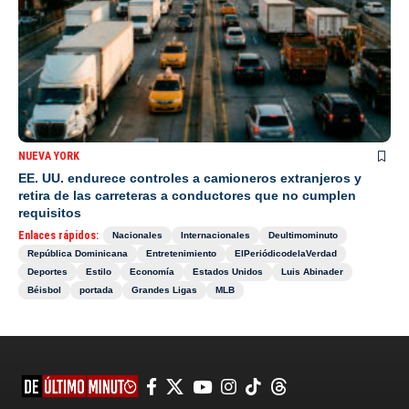
NUEVA YORK
EE. UU. endurece controles a camioneros extranjeros y
retira de las carreteras a conductores que no cumplen
requisitos
Enlaces rápidos:
Nacionales
Internacionales
Deultimominuto
República Dominicana
Entretenimiento
ElPeriódicodelaVerdad
Deportes
Estilo
Economía
Estados Unidos
Luis Abinader
Béisbol
portada
Grandes Ligas
MLB