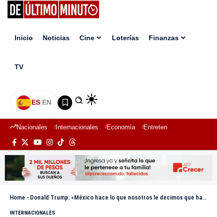
Inicio
Noticias
Cine
Loterías
Finanzas
TV
ES
|
EN
Nacionales
Internacionales
Economía
Entretenimiento
Deport
Home
-
Donald Trump: «México hace lo que nosotros le decimos que haga»
INTERNACIONALES