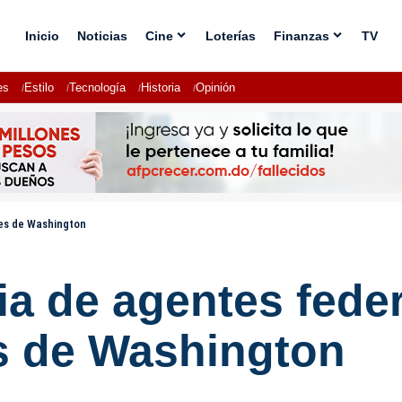
Inicio
Noticias
Cine
Loterías
Finanzas
TV
es
Estilo
Tecnología
Historia
Opinión
les de Washington
a de agentes feder
es de Washington