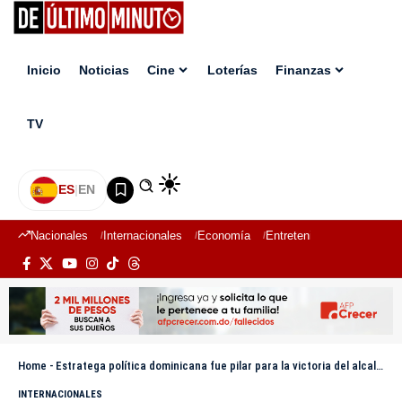
Inicio
Noticias
Cine
Loterías
Finanzas
TV
ES
|
EN
Nacionales
Internacionales
Economía
Entretenimiento
Deport
Home
-
Estratega política dominicana fue pilar para la victoria del alcalde de Nueva York, Zohran Mamdani
INTERNACIONALES