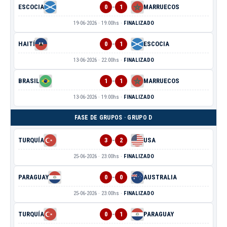
-
ESCOCIA
0
1
MARRUECOS
19-06-2026 · 19:00hs ·
FINALIZADO
-
HAITÍ
0
1
ESCOCIA
13-06-2026 · 22:00hs ·
FINALIZADO
-
BRASIL
1
1
MARRUECOS
13-06-2026 · 19:00hs ·
FINALIZADO
FASE DE GRUPOS · GRUPO D
-
TURQUÍA
3
2
USA
25-06-2026 · 23:00hs ·
FINALIZADO
-
PARAGUAY
0
0
AUSTRALIA
25-06-2026 · 23:00hs ·
FINALIZADO
-
TURQUÍA
0
1
PARAGUAY