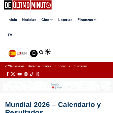
Inicio
Noticias
Cine
Loterías
Finanzas
TV
ES
|
EN
Nacionales
Internacionales
Economía
Entretenimiento
Deport
Mundial 2026 – Calendario y
Resultados