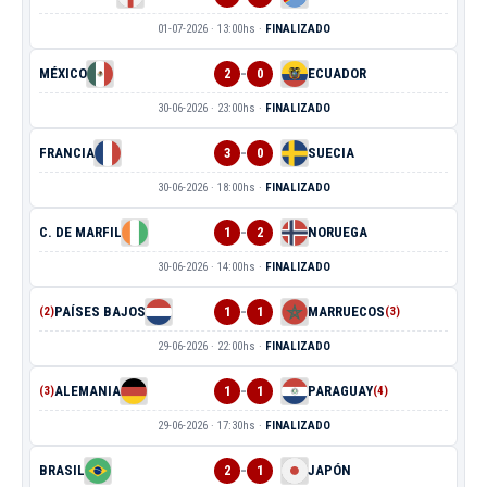
01-07-2026 · 13:00hs ·
FINALIZADO
-
MÉXICO
2
0
ECUADOR
30-06-2026 · 23:00hs ·
FINALIZADO
-
FRANCIA
3
0
SUECIA
30-06-2026 · 18:00hs ·
FINALIZADO
-
C. DE MARFIL
1
2
NORUEGA
30-06-2026 · 14:00hs ·
FINALIZADO
-
PAÍSES BAJOS
1
1
MARRUECOS
(2)
(3)
29-06-2026 · 22:00hs ·
FINALIZADO
-
ALEMANIA
1
1
PARAGUAY
(3)
(4)
29-06-2026 · 17:30hs ·
FINALIZADO
-
BRASIL
2
1
JAPÓN