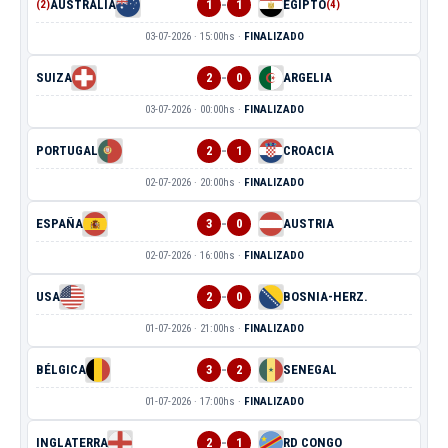
-
AUSTRALIA
1
1
EGIPTO
(2)
(4)
03-07-2026 · 15:00hs ·
FINALIZADO
-
SUIZA
2
0
ARGELIA
03-07-2026 · 00:00hs ·
FINALIZADO
-
PORTUGAL
2
1
CROACIA
02-07-2026 · 20:00hs ·
FINALIZADO
-
ESPAÑA
3
0
AUSTRIA
02-07-2026 · 16:00hs ·
FINALIZADO
-
USA
2
0
BOSNIA-HERZ.
01-07-2026 · 21:00hs ·
FINALIZADO
-
BÉLGICA
3
2
SENEGAL
01-07-2026 · 17:00hs ·
FINALIZADO
-
INGLATERRA
2
1
RD CONGO