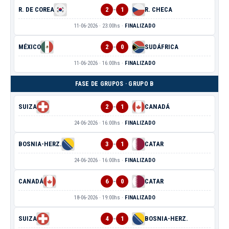
-
R. DE COREA
2
1
R. CHECA
11-06-2026 · 23:00hs ·
FINALIZADO
-
MÉXICO
2
0
SUDÁFRICA
11-06-2026 · 16:00hs ·
FINALIZADO
FASE DE GRUPOS · GRUPO B
-
SUIZA
2
1
CANADÁ
24-06-2026 · 16:00hs ·
FINALIZADO
-
BOSNIA-HERZ.
3
1
CATAR
24-06-2026 · 16:00hs ·
FINALIZADO
-
CANADÁ
6
0
CATAR
18-06-2026 · 19:00hs ·
FINALIZADO
-
SUIZA
4
1
BOSNIA-HERZ.