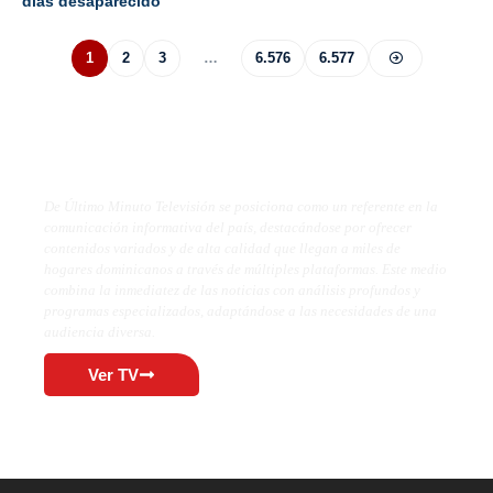
días desaparecido
1
2
3
…
6.576
6.577
De Último Minuto TV
De Último Minuto Televisión se posiciona como un referente en la
comunicación informativa del país, destacándose por ofrecer
contenidos variados y de alta calidad que llegan a miles de
hogares dominicanos a través de múltiples plataformas. Este medio
combina la inmediatez de las noticias con análisis profundos y
programas especializados, adaptándose a las necesidades de una
audiencia diversa.
Ver TV