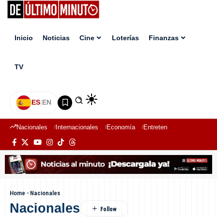
Inicio
Noticias
Cine
Loterías
Finanzas
TV
ES
|
EN
Nacionales
Internacionales
Economía
Entretenimiento
Deport
Home
-
Nacionales
Nacionales