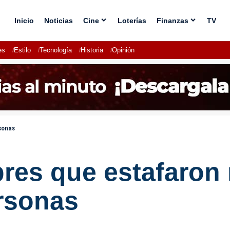
Inicio
Noticias
Cine
Loterías
Finanzas
TV
es
Estilo
Tecnología
Historia
Opinión
sonas
bres que estafaron
ersonas