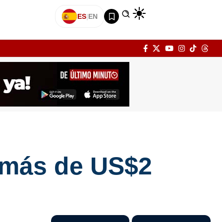
ES
|
EN
 más de US$2