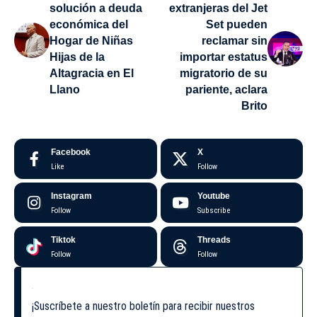
solución a deuda
extranjeras del Jet
económica del
Set pueden
Hogar de Niñas
reclamar sin
Hijas de la
importar estatus
Altagracia en El
migratorio de su
Llano
pariente, aclara
Brito
Facebook
X
Like
Follow
Instagram
Youtube
Follow
Subscribe
Tiktok
Threads
Follow
Follow
¡Suscríbete a nuestro boletín para recibir nuestros