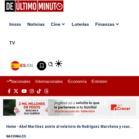
Inicio
Noticias
Cine
Loterías
Finanzas
TV
ES
|
EN
Nacionales
Internacionales
Economía
Entretenimiento
Deport
Home
-
Abel Martínez asiste al velatorio de Rodríguez Marchena y reacciona a propuesta de diálogo nacional sobre migración
NACIONALES