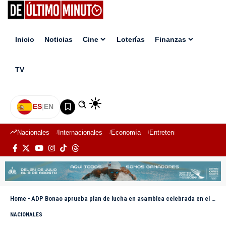
Inicio
Noticias
Cine
Loterías
Finanzas
TV
ES
|
EN
Nacionales
Internacionales
Economía
Entretenimiento
Deport
Home
-
ADP Bonao aprueba plan de lucha en asamblea celebrada en el CURCE-UASD
NACIONALES