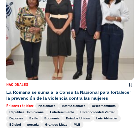
NACIONALES
La Romana se suma a la Consulta Nacional para fortalecer
la prevención de la violencia contra las mujeres
Enlaces rápidos:
Nacionales
Internacionales
Deultimominuto
República Dominicana
Entretenimiento
ElPeriódicodelaVerdad
Deportes
Estilo
Economía
Estados Unidos
Luis Abinader
Béisbol
portada
Grandes Ligas
MLB