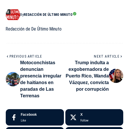
By
REDACCIÓN DE ÚLTIMO MINUTO
Redacción de De Último Minuto
PREVIOUS ARTICLE
NEXT ARTICLE
Motoconchistas
Trump indulta a
denuncian
exgobernadora de
presencia irregular
Puerto Rico, Wanda
de haitianos en
Vázquez, convicta
paradas de Las
por corrupción
Terrenas
Facebook
X
Like
Follow