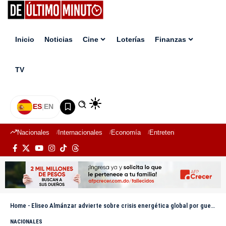
Inicio
Noticias
Cine
Loterías
Finanzas
TV
ES
|
EN
Nacionales
Internacionales
Economía
Entretenimiento
Deport
Home
-
Eliseo Almánzar advierte sobre crisis energética global por guerra entre Irán e Israel
NACIONALES