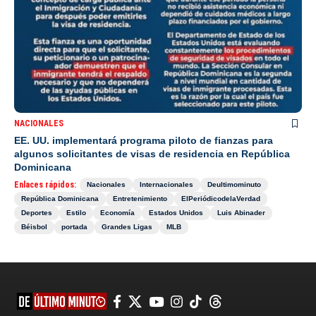
NACIONALES
EE. UU. implementará programa piloto de fianzas para
algunos solicitantes de visas de residencia en República
Dominicana
Enlaces rápidos:
Nacionales
Internacionales
Deultimominuto
República Dominicana
Entretenimiento
ElPeriódicodelaVerdad
Deportes
Estilo
Economía
Estados Unidos
Luis Abinader
Béisbol
portada
Grandes Ligas
MLB