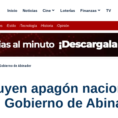
Inicio
Noticias
Cine
Loterías
Finanzas
TV
es
Estilo
Tecnología
Historia
Opinión
 Gobierno de Abinader
uyen apagón nacion
l Gobierno de Abin