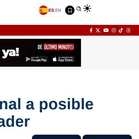
ES
|
EN
al a posible
ader