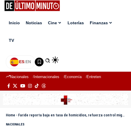
Inicio
Noticias
Cine
Loterías
Finanzas
TV
ES
|
EN
Nacionales
Internacionales
Economía
Entretenimiento
Deport
Home
-
Faride reporta baja en tasa de homicidios, refuerza control migratorio y asegura vigilancia en frontera con Haití
NACIONALES