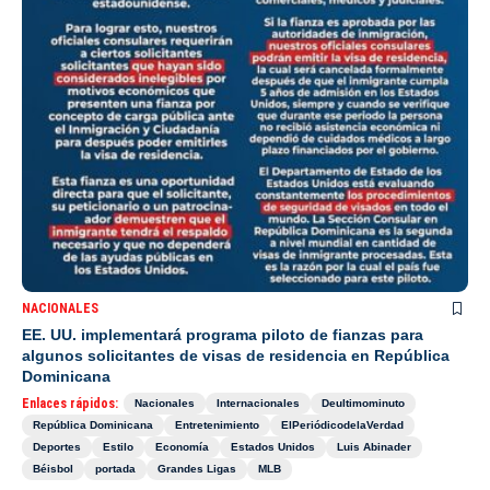
NACIONALES
EE. UU. implementará programa piloto de fianzas para
algunos solicitantes de visas de residencia en República
Dominicana
Enlaces rápidos:
Nacionales
Internacionales
Deultimominuto
República Dominicana
Entretenimiento
ElPeriódicodelaVerdad
Deportes
Estilo
Economía
Estados Unidos
Luis Abinader
Béisbol
portada
Grandes Ligas
MLB