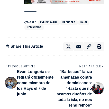
TAGGED:
FARIDE RAFUL
FRONTERA
HAITÍ
HOMICIDIOS
Share This Article
PREVIOUS ARTICLE
NEXT ARTICLE
Evan Longoria se
“Barbecue” lanza
retirará oficialmente
amenazas contra
como miembro de
dominicanos:
los Rays el 7 de
“Hasta que no
junio
seamos dueños de
toda la isla, no nos
rendiremos”