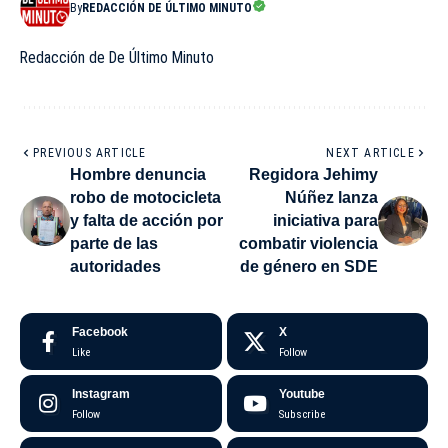
By
REDACCIÓN DE ÚLTIMO MINUTO
Redacción de De Último Minuto
PREVIOUS ARTICLE
NEXT ARTICLE
Hombre denuncia
Regidora Jehimy
robo de motocicleta
Núñez lanza
y falta de acción por
iniciativa para
parte de las
combatir violencia
autoridades
de género en SDE
Facebook
X
Like
Follow
Instagram
Youtube
Follow
Subscribe