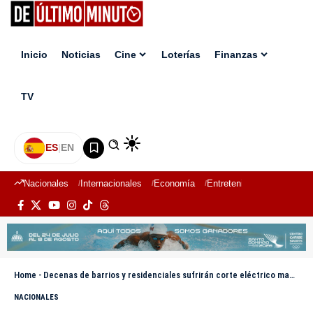
Inicio
Noticias
Cine
Loterías
Finanzas
TV
ES
|
EN
Nacionales
Internacionales
Economía
Entretenimiento
Deport
Home
-
Decenas de barrios y residenciales sufrirán corte eléctrico mañana, anuncia Edeeste
NACIONALES