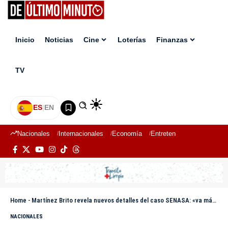
Inicio
Noticias
Cine
Loterías
Finanzas
TV
ES
|
EN
Nacionales
Internacionales
Economía
Entretenimiento
Deport
Home
-
Martínez Brito revela nuevos detalles del caso SENASA: «va más allá de lo percibido inicialmente»
NACIONALES