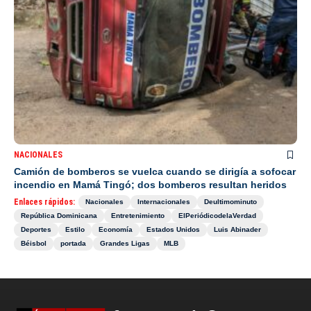
NACIONALES
Camión de bomberos se vuelca cuando se dirigía a sofocar
incendio en Mamá Tingó; dos bomberos resultan heridos
Enlaces rápidos:
Nacionales
Internacionales
Deultimominuto
República Dominicana
Entretenimiento
ElPeriódicodelaVerdad
Deportes
Estilo
Economía
Estados Unidos
Luis Abinader
Béisbol
portada
Grandes Ligas
MLB