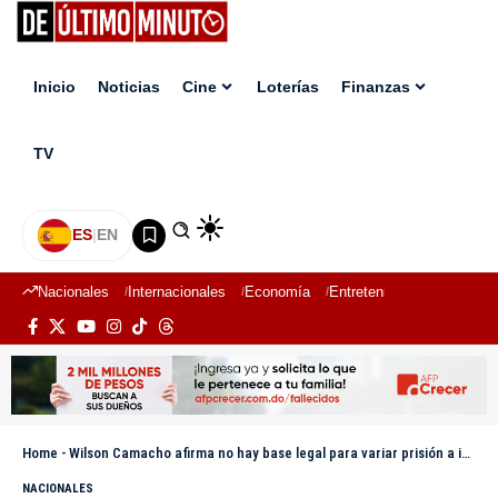
Inicio
Noticias
Cine
Loterías
Finanzas
TV
ES
|
EN
Nacionales
Internacionales
Economía
Entretenimiento
Deport
Home
-
Wilson Camacho afirma no hay base legal para variar prisión a imputados del caso Senasa
NACIONALES