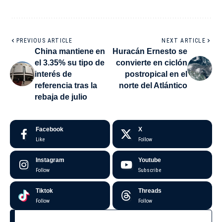
PREVIOUS ARTICLE
NEXT ARTICLE
China mantiene en
Huracán Ernesto se
el 3.35% su tipo de
convierte en ciclón
interés de
postropical en el
referencia tras la
norte del Atlántico
rebaja de julio
Facebook
X
Like
Follow
Instagram
Youtube
Follow
Subscribe
Tiktok
Threads
Follow
Follow