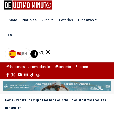
Inicio
Noticias
Cine
Loterías
Finanzas
TV
ES
|
EN
Nacionales
Internacionales
Economía
Entretenimiento
Deport
Home
-
Cadáver de mujer asesinada en Zona Colonial permanecen en el Incacif
NACIONALES