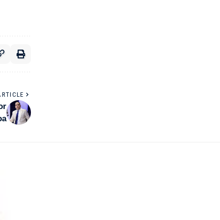
ARTICLE
or
oa