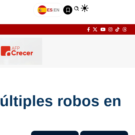
ES
|
EN
últiples robos en