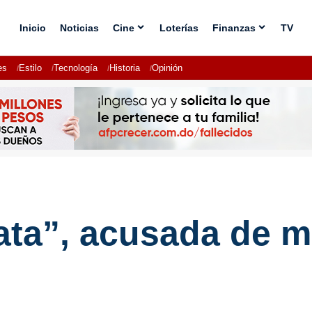
Inicio
Noticias
Cine
Loterías
Finanzas
TV
es
Estilo
Tecnología
Historia
Opinión
ta”, acusada de m