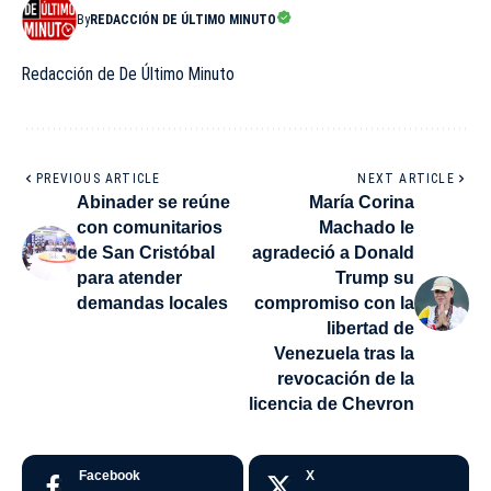
By
REDACCIÓN DE ÚLTIMO MINUTO
Redacción de De Último Minuto
PREVIOUS ARTICLE
NEXT ARTICLE
Abinader se reúne
María Corina
con comunitarios
Machado le
de San Cristóbal
agradeció a Donald
para atender
Trump su
demandas locales
compromiso con la
libertad de
Venezuela tras la
revocación de la
licencia de Chevron
Facebook
X