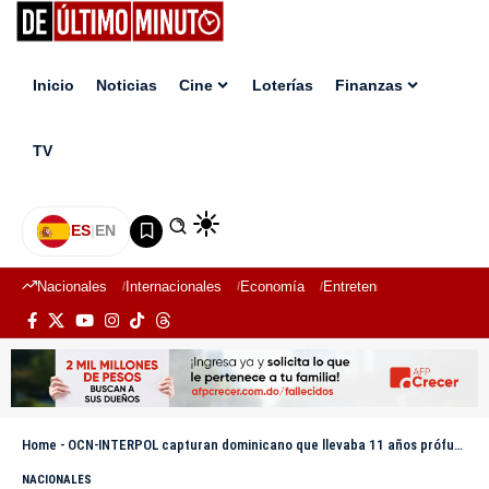
Inicio
Noticias
Cine
Loterías
Finanzas
TV
ES
|
EN
Nacionales
Internacionales
Economía
Entretenimiento
Deport
Home
-
OCN-INTERPOL capturan dominicano que llevaba 11 años prófugo en Punta Cana
NACIONALES