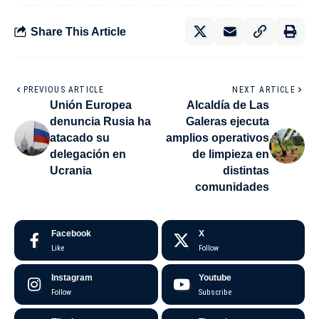
Share This Article
PREVIOUS ARTICLE
NEXT ARTICLE
Unión Europea
Alcaldía de Las
denuncia Rusia ha
Galeras ejecuta
atacado su
amplios operativos
delegación en
de limpieza en
Ucrania
distintas
comunidades
Facebook
X
Like
Follow
Instagram
Youtube
Follow
Subscribe