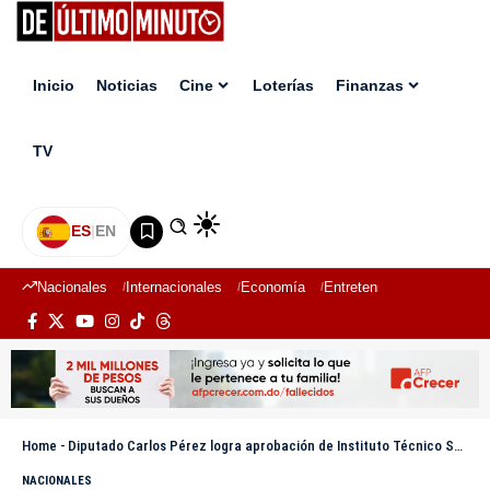
Inicio
Noticias
Cine
Loterías
Finanzas
TV
ES
|
EN
Nacionales
Internacionales
Economía
Entretenimiento
Deport
Home
-
Diputado Carlos Pérez logra aprobación de Instituto Técnico Superior Comunitario en Santo Domingo Norte
NACIONALES