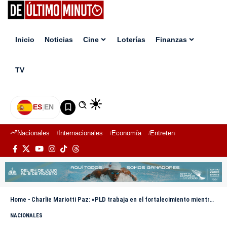
Inicio
Noticias
Cine
Loterías
Finanzas
TV
ES
|
EN
Nacionales
Internacionales
Economía
Entretenimiento
Deport
Home
-
Charlie Mariotti Paz: «PLD trabaja en el fortalecimiento mientras PRM hace todo por salir del poder»
NACIONALES