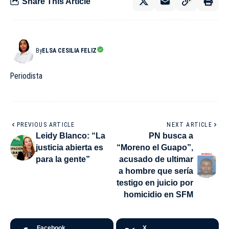
Share This Article
By
ELSA CESILIA FELIZ
Periodista
PREVIOUS ARTICLE
NEXT ARTICLE
Leidy Blanco: “La
PN busca a
justicia abierta es
“Moreno el Guapo”,
para la gente”
acusado de ultimar
a hombre que sería
testigo en juicio por
homicidio en SFM
Facebook
X