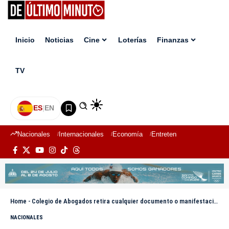
Inicio
Noticias
Cine
Loterías
Finanzas
TV
ES
|
EN
Nacionales
Internacionales
Economía
Entretenimiento
Deport
Home
-
Colegio de Abogados retira cualquier documento o manifestación que avale permiso laboral de Donni Santana
NACIONALES