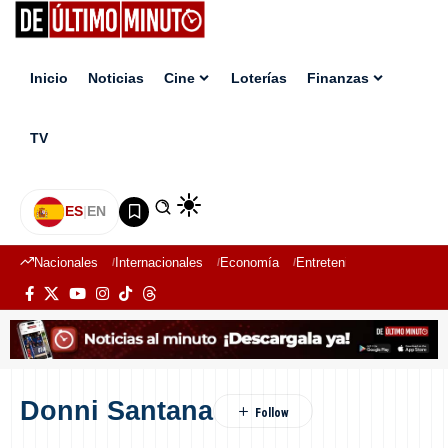
Inicio
Noticias
Cine
Loterías
Finanzas
TV
ES
|
EN
Nacionales
Internacionales
Economía
Entretenimiento
Deport
Donni Santana