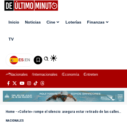
Inicio
Noticias
Cine
Loterías
Finanzas
TV
ES
|
EN
Nacionales
Internacionales
Economía
Entretenimiento
Deport
Home
-
«Coñete» rompe el silencio: asegura estar retirado de las calles y señala a Edwin en robo a Mon Tolentino
NACIONALES