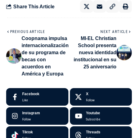
Share This Article
PREVIOUS ARTICLE
NEXT ARTICLE
Coopnama impulsa
MI-EL Christian
internacionalización
School presenta
de su programa de
nueva identidad
becas con
institucional en su
acuerdos en
25 aniversario
América y Europa
Facebook
X
Like
Follow
Instagram
Youtube
Follow
Subscribe
Tiktok
Threads