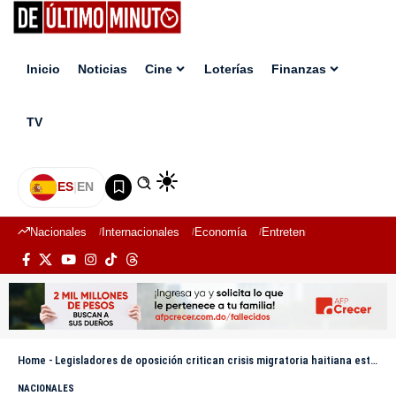
Inicio
Noticias
Cine
Loterías
Finanzas
TV
ES
|
EN
Nacionales
Internacionales
Economía
Entretenimiento
Deport
Home
-
Legisladores de oposición critican crisis migratoria haitiana esté siendo abordada con «politiquería»
NACIONALES