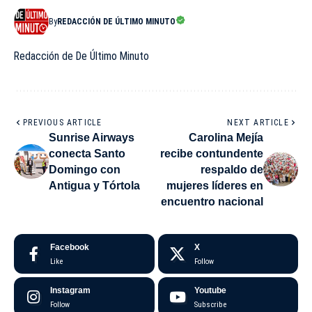
By
REDACCIÓN DE ÚLTIMO MINUTO
Redacción de De Último Minuto
PREVIOUS ARTICLE
NEXT ARTICLE
Sunrise Airways
Carolina Mejía
conecta Santo
recibe contundente
Domingo con
respaldo de
Antigua y Tórtola
mujeres líderes en
encuentro nacional
Facebook
X
Like
Follow
Instagram
Youtube
Follow
Subscribe