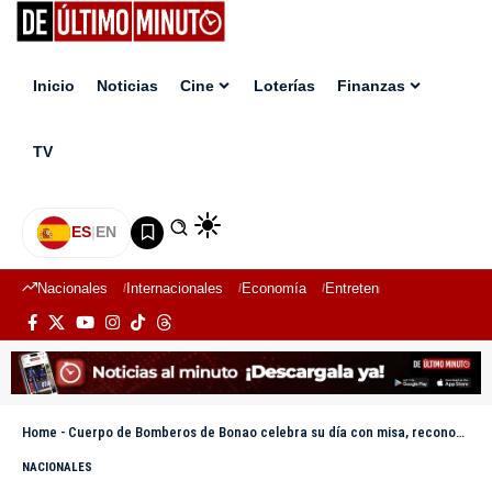
Inicio
Noticias
Cine
Loterías
Finanzas
TV
ES
|
EN
Nacionales
Internacionales
Economía
Entretenimiento
Deport
Home
-
Cuerpo de Bomberos de Bonao celebra su día con misa, reconocimientos y ascensos
NACIONALES